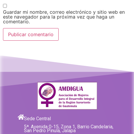
Guardar mi nombre, correo electrónico y sitio web en
este navegador para la próxima vez que haga un
comentario.
Sede Central
5ª. Avenida 0-15, Zona 1, Barrio Candelaria,
San Pedro Pinula, Jalapa