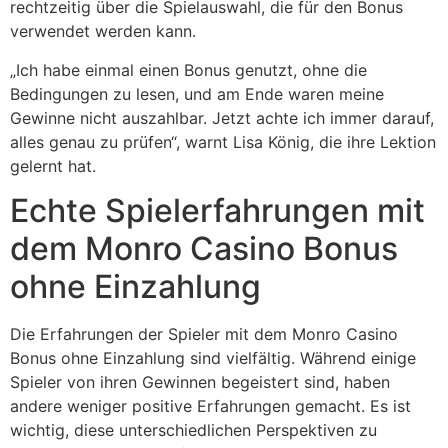
rechtzeitig über die Spielauswahl, die für den Bonus
verwendet werden kann.
„Ich habe einmal einen Bonus genutzt, ohne die
Bedingungen zu lesen, und am Ende waren meine
Gewinne nicht auszahlbar. Jetzt achte ich immer darauf,
alles genau zu prüfen“, warnt Lisa König, die ihre Lektion
gelernt hat.
Echte Spielerfahrungen mit
dem Monro Casino Bonus
ohne Einzahlung
Die Erfahrungen der Spieler mit dem Monro Casino
Bonus ohne Einzahlung sind vielfältig. Während einige
Spieler von ihren Gewinnen begeistert sind, haben
andere weniger positive Erfahrungen gemacht. Es ist
wichtig, diese unterschiedlichen Perspektiven zu