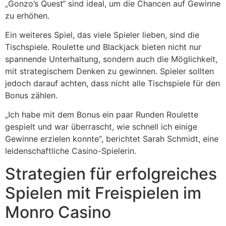
„Gonzo’s Quest“ sind ideal, um die Chancen auf Gewinne
zu erhöhen.
Ein weiteres Spiel, das viele Spieler lieben, sind die
Tischspiele. Roulette und Blackjack bieten nicht nur
spannende Unterhaltung, sondern auch die Möglichkeit,
mit strategischem Denken zu gewinnen. Spieler sollten
jedoch darauf achten, dass nicht alle Tischspiele für den
Bonus zählen.
„Ich habe mit dem Bonus ein paar Runden Roulette
gespielt und war überrascht, wie schnell ich einige
Gewinne erzielen konnte“, berichtet Sarah Schmidt, eine
leidenschaftliche Casino-Spielerin.
Strategien für erfolgreiches
Spielen mit Freispielen im
Monro Casino