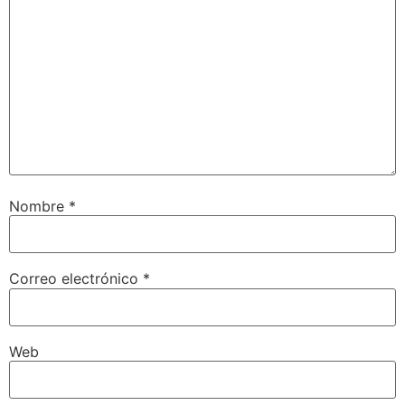
Nombre
*
Correo electrónico
*
Web