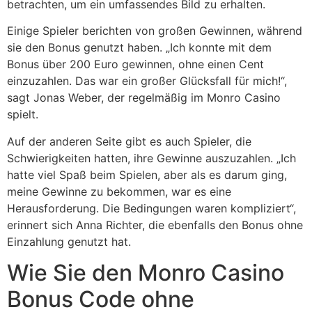
betrachten, um ein umfassendes Bild zu erhalten.
Einige Spieler berichten von großen Gewinnen, während
sie den Bonus genutzt haben. „Ich konnte mit dem
Bonus über 200 Euro gewinnen, ohne einen Cent
einzuzahlen. Das war ein großer Glücksfall für mich!“,
sagt Jonas Weber, der regelmäßig im Monro Casino
spielt.
Auf der anderen Seite gibt es auch Spieler, die
Schwierigkeiten hatten, ihre Gewinne auszuzahlen. „Ich
hatte viel Spaß beim Spielen, aber als es darum ging,
meine Gewinne zu bekommen, war es eine
Herausforderung. Die Bedingungen waren kompliziert“,
erinnert sich Anna Richter, die ebenfalls den Bonus ohne
Einzahlung genutzt hat.
Wie Sie den Monro Casino
Bonus Code ohne