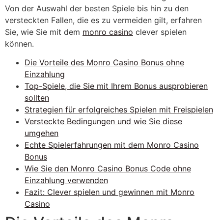
Von der Auswahl der besten Spiele bis hin zu den
versteckten Fallen, die es zu vermeiden gilt, erfahren
Sie, wie Sie mit dem
monro casino
clever spielen
können.
Die Vorteile des Monro Casino Bonus ohne
Einzahlung
Top-Spiele, die Sie mit Ihrem Bonus ausprobieren
sollten
Strategien für erfolgreiches Spielen mit Freispielen
Versteckte Bedingungen und wie Sie diese
umgehen
Echte Spielerfahrungen mit dem Monro Casino
Bonus
Wie Sie den Monro Casino Bonus Code ohne
Einzahlung verwenden
Fazit: Clever spielen und gewinnen mit Monro
Casino