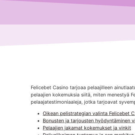
Felicebet Casino tarjoaa pelaajilleen ainutlaa
pelaajien kokemuksia siitä, miten menestyä Fe
pelaajatestimoniaaleja, jotka tarjoavat syvem
Oikean pelistrategian valinta Felicebet C
Bonusten ja tarjousten hyödyntäminen vi
Pelaajien jakamat kokemukset ja vinkit