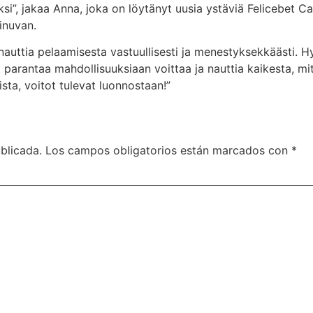
”, jakaa Anna, joka on löytänyt uusia ystäviä Felicebet Cas
inuvan.
 nauttia pelaamisesta vastuullisesti ja menestyksekkäästi. H
parantaa mahdollisuuksiaan voittaa ja nauttia kaikesta, mitä
sta, voitot tulevat luonnostaan!”
blicada.
Los campos obligatorios están marcados con
*