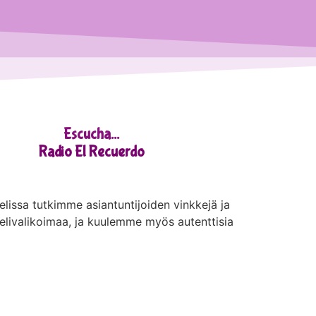
Escucha...
Radio El Recuerdo
kelissa tutkimme asiantuntijoiden vinkkejä ja
pelivalikoimaa, ja kuulemme myös autenttisia