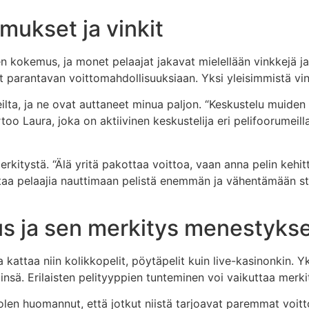
mukset ja vinkit
nen kokemus, ja monet pelaajat jakavat mielellään vinkkejä 
ovat parantavan voittomahdollisuuksiaan. Yksi yleisimmistä vi
ilta, ja ne ovat auttaneet minua paljon. “Keskustelu muiden p
ertoo Laura, joka on aktiivinen keskustelija eri pelifoorumeill
erkitystä. “Älä yritä pakottaa voittoa, vaan anna pelin kehit
ttaa pelaajia nauttimaan pelistä enemmän ja vähentämään st
us ja sen merkitys menestykse
a kattaa niin kolikkopelit, pöytäpelit kuin live-kasinonkin. 
linsä. Erilaisten pelityyppien tunteminen voi vaikuttaa merk
ja olen huomannut, että jotkut niistä tarjoavat paremmat voi