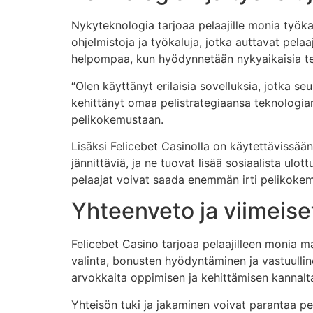
Nykyteknologia tarjoaa pelaajille monia työka
ohjelmistoja ja työkaluja, jotka auttavat pel
helpompaa, kun hyödynnetään nykyaikaisia te
“Olen käyttänyt erilaisia sovelluksia, jotka s
kehittänyt omaa pelistrategiaansa teknologian a
pelikokemustaan.
Lisäksi Felicebet Casinolla on käytettävissään
jännittäviä, ja ne tuovat lisää sosiaalista ulo
pelaajat voivat saada enemmän irti pelikokem
Yhteenveto ja viimeise
Felicebet Casino tarjoaa pelaajilleen monia ma
valinta, bonusten hyödyntäminen ja vastuull
arvokkaita oppimisen ja kehittämisen kannalt
Yhteisön tuki ja jakaminen voivat parantaa pel