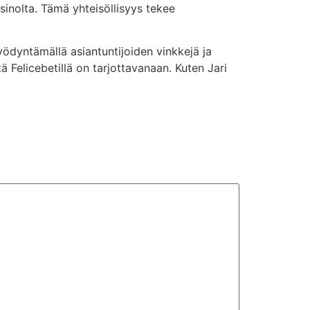
inolta. Tämä yhteisöllisyys tekee
yödyntämällä asiantuntijoiden vinkkejä ja
 Felicebetillä on tarjottavanaan. Kuten Jari