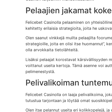
Pelaajien jakamat koke
Felicebet Casinolla pelaaminen on yhteisölli
kehitetty erilaisia strategioita, joita he usk
Olen saanut vinkkejä muilta pelaajilta foorume
strategioille, joita en olisi itse huomannut”, k
olla arvokkaita tietolähteitä.
Lisäksi pelaajat korostavat kärsivällisyyden m
voittanut useita kertoja. Tämä asenne voi au
pelimenestystä.
Pelivalikoiman tuntem
Felicebet Casinolla on laaja pelivalikoima, jok
tutustua tarjontaan ja löytää omat suosikkipe
Olen itse pelannut useita eri kolikkopelejä, 