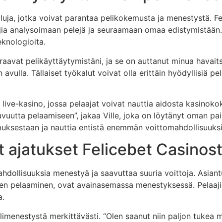
luja, jotka voivat parantaa pelikokemusta ja menestystä. Fe
aajia analysoimaan pelejä ja seuraamaan omaa edistymistään. 
knologioita.
euraavat pelikäyttäytymistäni, ja se on auttanut minua havai
vulla. Tällaiset työkalut voivat olla erittäin hyödyllisiä pe
 live-kasino, jossa pelaajat voivat nauttia aidosta kasinoko
ttuvuutta pelaamiseen”, jakaa Ville, joka on löytänyt oman pa
uksestaan ja nauttia entistä enemmän voittomahdollisuuksi
t ajatukset Felicebet Casinos
hdollisuuksia menestyä ja saavuttaa suuria voittoja. Asiantu
inen pelaaminen, ovat avainasemassa menestyksessä. Pelaaj
a.
imenestystä merkittävästi. “Olen saanut niin paljon tukea mui