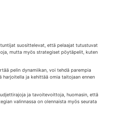
tuntijat suosittelevat, että pelaajat tutustuvat
ttoja, mutta myös strategiset pöytäpelit, kuten
ärtää pelin dynamiikan, voi tehdä parempia
harjoitella ja kehittää omia taitojaan ennen
budjettirajoja ja tavoitevoittoja, huomasin, että
ategian valinnassa on olennaista myös seurata