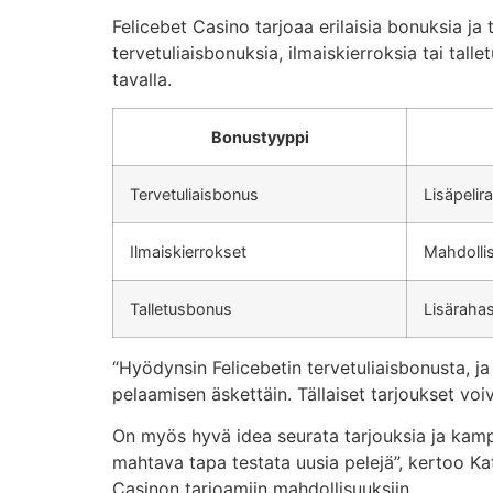
Felicebet Casino tarjoaa erilaisia bonuksia ja 
tervetuliaisbonuksia, ilmaiskierroksia tai tal
tavalla.
Bonustyyppi
Tervetuliaisbonus
Lisäpelir
Ilmaiskierrokset
Mahdollis
Talletusbonus
Lisäraha
“Hyödynsin Felicebetin tervetuliaisbonusta, ja s
pelaamisen äskettäin. Tällaiset tarjoukset vo
On myös hyvä idea seurata tarjouksia ja kampan
mahtava tapa testata uusia pelejä”, kertoo Kat
Casinon tarjoamiin mahdollisuuksiin.