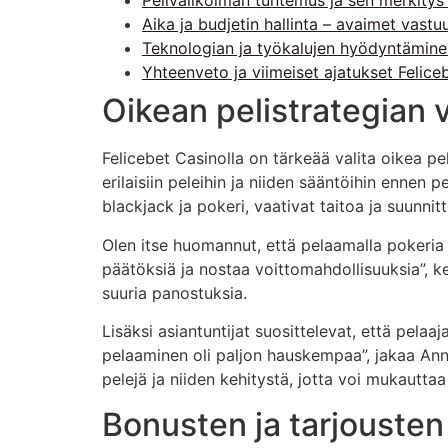
Pelivalikoiman tuntemus ja sen merkitys
Aika ja budjetin hallinta – avaimet vastu
Teknologian ja työkalujen hyödyntämin
Yhteenveto ja viimeiset ajatukset Felice
Oikean pelistrategian v
Felicebet Casinolla on tärkeää valita oikea peli
erilaisiin peleihin ja niiden sääntöihin ennen 
blackjack ja pokeri, vaativat taitoa ja suunnitt
Olen itse huomannut, että pelaamalla pokeria 
päätöksiä ja nostaa voittomahdollisuuksia”, k
suuria panostuksia.
Lisäksi asiantuntijat suosittelevat, että pelaaj
pelaaminen oli paljon hauskempaa”, jakaa Anna
pelejä ja niiden kehitystä, jotta voi mukautt
Bonusten ja tarjousten