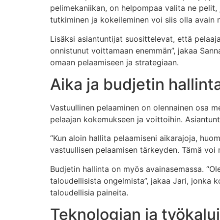
pelimekaniikan, on helpompaa valita ne pelit, 
tutkiminen ja kokeileminen voi siis olla avai
Lisäksi asiantuntijat suosittelevat, että pelaa
onnistunut voittamaan enemmän”, jakaa Sanna,
omaan pelaamiseen ja strategiaan.
Aika ja budjetin hallin
Vastuullinen pelaaminen on olennainen osa mene
pelaajan kokemukseen ja voittoihin. Asiantuntij
“Kun aloin hallita pelaamiseni aikarajoja, huo
vastuullisen pelaamisen tärkeyden. Tämä voi 
Budjetin hallinta on myös avainasemassa. “Ole
taloudellisista ongelmista”, jakaa Jari, jonka
taloudellisia paineita.
Teknologian ja työkal