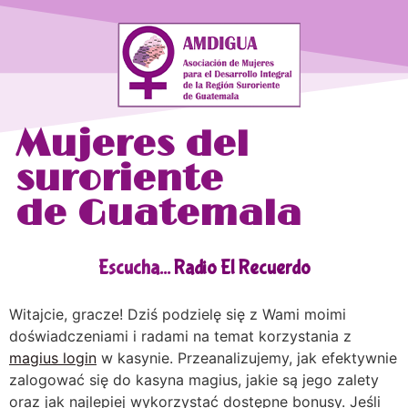
Mujeres del
suroriente
de Guatemala
Escucha...
Radio El Recuerdo
Witajcie, gracze! Dziś podzielę się z Wami moimi
doświadczeniami i radami na temat korzystania z
magius login
w kasynie. Przeanalizujemy, jak efektywnie
zalogować się do kasyna magius, jakie są jego zalety
oraz jak najlepiej wykorzystać dostępne bonusy. Jeśli