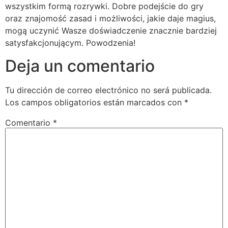
wszystkim formą rozrywki. Dobre podejście do gry
oraz znajomość zasad i możliwości, jakie daje magius,
mogą uczynić Wasze doświadczenie znacznie bardziej
satysfakcjonującym. Powodzenia!
Deja un comentario
Tu dirección de correo electrónico no será publicada.
Los campos obligatorios están marcados con
*
Comentario
*