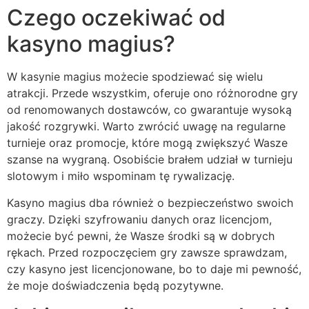
Czego oczekiwać od
kasyno magius?
W kasynie magius możecie spodziewać się wielu
atrakcji. Przede wszystkim, oferuje ono różnorodne gry
od renomowanych dostawców, co gwarantuje wysoką
jakość rozgrywki. Warto zwrócić uwagę na regularne
turnieje oraz promocje, które mogą zwiększyć Wasze
szanse na wygraną. Osobiście brałem udział w turnieju
slotowym i miło wspominam tę rywalizację.
Kasyno magius dba również o bezpieczeństwo swoich
graczy. Dzięki szyfrowaniu danych oraz licencjom,
możecie być pewni, że Wasze środki są w dobrych
rękach. Przed rozpoczęciem gry zawsze sprawdzam,
czy kasyno jest licencjonowane, bo to daje mi pewność,
że moje doświadczenia będą pozytywne.