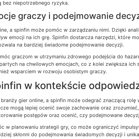
rą bez niepotrzebnego ryzyka.
ocje graczy i podejmowanie decyz
ne, a spinfin może pomóc w zarządzaniu nimi. Dzięki ana
ływ emocji na ich grę. Spinfin dostarcza narzędzi, które m
ozwala na bardziej świadome podejmowanie decyzji.
móc graczom w utrzymaniu zdrowego podejścia do hazardu
artych na chwilowych emocjach, co z kolei zwiększa ich s
ównież wsparciem w rozwoju osobistym graczy.
spinfin w kontekście odpowied
 branży gier online, a spinfin może odegrać znaczącą r
racze mogą lepiej ocenić swoje zachowanie oraz zrozumieć, 
itorowanie postępów oraz ocenić, czy podejmowane decyz
c w planowaniu strategii gry, co może ograniczyć impulsy
dziej skłonni do podejmowania świadomych decyzji i unikan