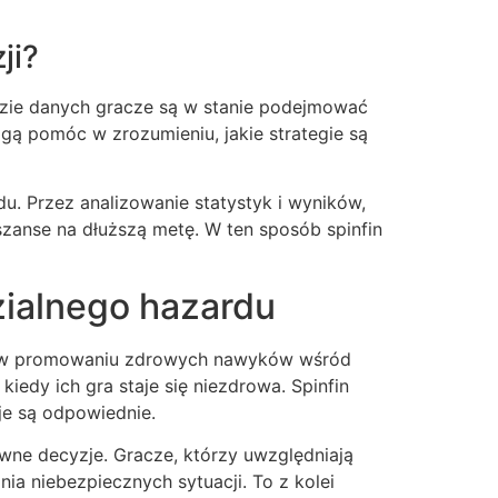
ji?
lizie danych gracze są w stanie podejmować
ogą pomóc w zrozumieniu, jakie strategie są
. Przez analizowanie statystyk i wyników,
zanse na dłuższą metę. W ten sposób spinfin
zialnego hazardu
olę w promowaniu zdrowych nawyków wśród
kiedy ich gra staje się niezdrowa. Spinfin
je są odpowiednie.
wne decyzje. Gracze, którzy uwzględniają
ia niebezpiecznych sytuacji. To z kolei