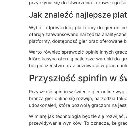
przyczynia się do stworzenia zdrowszego śr
Jak znaleźć najlepsze pla
Wybór odpowiedniej platformy do gier online, 
oferują zaawansowane narzędzia analityczne,
platformy, dostępność gier oraz oferowane b
Warto również sprawdzić opinie innych graczy
które kasyna oferują najlepsze warunki do gr
bezpieczeństwo oraz uczciwość w grach onli
Przyszłość spinfin w św
Przyszłość spinfin w świecie gier online wyg
branża gier online się rozwija, narzędzia ta
udoskonaleń, które pozwolą graczom na jesz
W miarę jak technologia będzie się rozwijać,
przewidywanie wyników. To oznacza, że gracz