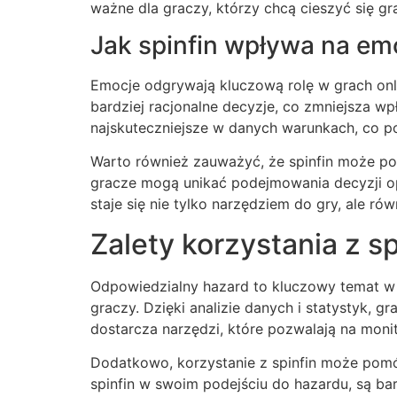
ważne dla graczy, którzy chcą cieszyć się g
Jak spinfin wpływa na em
Emocje odgrywają kluczową rolę w grach onli
bardziej racjonalne decyzje, co zmniejsza wp
najskuteczniejsze w danych warunkach, co p
Warto również zauważyć, że spinfin może po
gracze mogą unikać podejmowania decyzji op
staje się nie tylko narzędziem do gry, ale r
Zalety korzystania z 
Odpowiedzialny hazard to kluczowy temat w
graczy. Dzięki analizie danych i statystyk, g
dostarcza narzędzi, które pozwalają na mon
Dodatkowo, korzystanie z spinfin może pomó
spinfin w swoim podejściu do hazardu, są bar