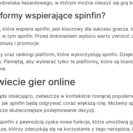
odowiska hazardowego, w którym można cieszyć się grą b
tformy wspierające spinfin?
która wspiera spinfin, jest kluczowy dla sukcesu gracza. I
 w tym spinfin. Przed dokonaniem wyboru warto zwrócić uw
onusy i promocje.
 oraz rankingi platform, które wykorzystują spinfin. Dzię
y. Pamiętaj, aby wybierać tylko te platformy, które są lic
ne.
iecie gier online
ląda obiecująco, zwłaszcza w kontekście rosnącej popularno
kie jak spinfin będą odgrywać coraz większą rolę. Możemy s
cze skuteczniejsze podejmowanie decyzji.
 spinfin z pewnością zyska nowe funkcje, które umożliwią 
e, którzy zdecydują się na korzystanie z tego narzędzia,