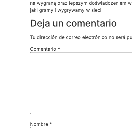
na wygraną oraz lepszym doświadczeniem w g
jaki gramy i wygrywamy w sieci.
Deja un comentario
Tu dirección de correo electrónico no será pu
Comentario
*
Nombre
*