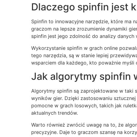
Dlaczego spinfin jest
Spinfin to innowacyjne narzędzie, które ma 
graczom na lepsze zrozumienie dynamiki gi
spinfin jest jego zdolność do analizy danyc
Wykorzystanie spinfin w grach online pozwal
tego narzędzia, są w stanie lepiej przewidyw
wsparciem dla każdego, kto poważnie myśli 
Jak algorytmy spinfin 
Algorytmy spinfin są zaprojektowane w taki
wyników gier. Dzięki zastosowaniu sztucznej
pomocne w grach losowych, takich jak rulet
aktualnych trendów.
Warto również zwrócić uwagę na to, że algory
precyzyjne. Daje to graczom szansę na korzyst