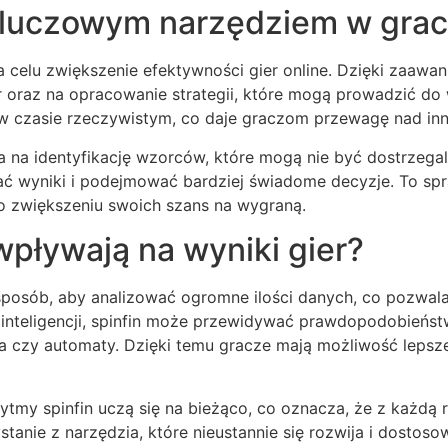
 kluczowym narzędziem w grac
na celu zwiększenie efektywności gier online. Dzięki zaa
er oraz na opracowanie strategii, które mogą prowadzić 
h w czasie rzeczywistym, co daje graczom przewagę nad inn
a na identyfikację wzorców, które mogą nie być dostrzegal
ać wyniki i podejmować bardziej świadome decyzje. To spra
o zwiększeniu swoich szans na wygraną.
wpływają na wyniki gier?
 sposób, aby analizować ogromne ilości danych, co pozwal
 inteligencji, spinfin może przewidywać prawdopodobieńst
ka czy automaty. Dzięki temu gracze mają możliwość lepsz
tmy spinfin uczą się na bieżąco, co oznacza, że z każdą r
anie z narzędzia, które nieustannie się rozwija i dostosow