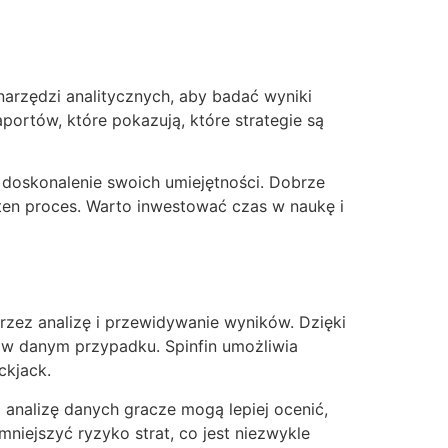
narzędzi analitycznych, aby badać wyniki
portów, które pokazują, które strategie są
 doskonalenie swoich umiejętności. Dobrze
ą ten proces. Warto inwestować czas w naukę i
rzez analizę i przewidywanie wyników. Dzięki
ą w danym przypadku. Spinfin umożliwia
ckjack.
analizę danych gracze mogą lepiej ocenić,
niejszyć ryzyko strat, co jest niezwykle