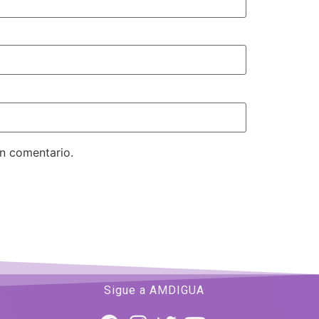
un comentario.
Sigue a AMDIGUA