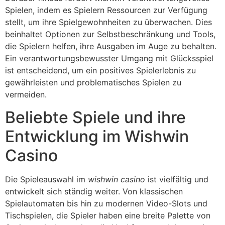
Spielen, indem es Spielern Ressourcen zur Verfügung
stellt, um ihre Spielgewohnheiten zu überwachen. Dies
beinhaltet Optionen zur Selbstbeschränkung und Tools,
die Spielern helfen, ihre Ausgaben im Auge zu behalten.
Ein verantwortungsbewusster Umgang mit Glücksspiel
ist entscheidend, um ein positives Spielerlebnis zu
gewährleisten und problematisches Spielen zu
vermeiden.
Beliebte Spiele und ihre
Entwicklung im Wishwin
Casino
Die Spieleauswahl im
wishwin casino
ist vielfältig und
entwickelt sich ständig weiter. Von klassischen
Spielautomaten bis hin zu modernen Video-Slots und
Tischspielen, die Spieler haben eine breite Palette von