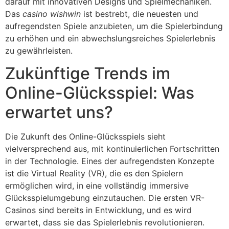
darauf mit innovativen Designs und Spielmechaniken.
Das
casino wishwin
ist bestrebt, die neuesten und
aufregendsten Spiele anzubieten, um die Spielerbindung
zu erhöhen und ein abwechslungsreiches Spielerlebnis
zu gewährleisten.
Zukünftige Trends im
Online-Glücksspiel: Was
erwartet uns?
Die Zukunft des Online-Glücksspiels sieht
vielversprechend aus, mit kontinuierlichen Fortschritten
in der Technologie. Eines der aufregendsten Konzepte
ist die Virtual Reality (VR), die es den Spielern
ermöglichen wird, in eine vollständig immersive
Glücksspielumgebung einzutauchen. Die ersten VR-
Casinos sind bereits in Entwicklung, und es wird
erwartet, dass sie das Spielerlebnis revolutionieren.