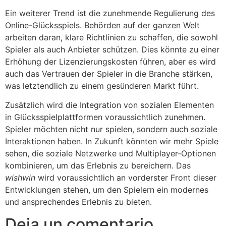
Ein weiterer Trend ist die zunehmende Regulierung des
Online-Glücksspiels. Behörden auf der ganzen Welt
arbeiten daran, klare Richtlinien zu schaffen, die sowohl
Spieler als auch Anbieter schützen. Dies könnte zu einer
Erhöhung der Lizenzierungskosten führen, aber es wird
auch das Vertrauen der Spieler in die Branche stärken,
was letztendlich zu einem gesünderen Markt führt.
Zusätzlich wird die Integration von sozialen Elementen
in Glücksspielplattformen voraussichtlich zunehmen.
Spieler möchten nicht nur spielen, sondern auch soziale
Interaktionen haben. In Zukunft könnten wir mehr Spiele
sehen, die soziale Netzwerke und Multiplayer-Optionen
kombinieren, um das Erlebnis zu bereichern. Das
wishwin
wird voraussichtlich an vorderster Front dieser
Entwicklungen stehen, um den Spielern ein modernes
und ansprechendes Erlebnis zu bieten.
Deja un comentario