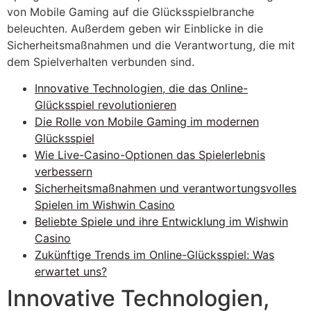
von Mobile Gaming auf die Glücksspielbranche
beleuchten. Außerdem geben wir Einblicke in die
Sicherheitsmaßnahmen und die Verantwortung, die mit
dem Spielverhalten verbunden sind.
Innovative Technologien, die das Online-
Glücksspiel revolutionieren
Die Rolle von Mobile Gaming im modernen
Glücksspiel
Wie Live-Casino-Optionen das Spielerlebnis
verbessern
Sicherheitsmaßnahmen und verantwortungsvolles
Spielen im Wishwin Casino
Beliebte Spiele und ihre Entwicklung im Wishwin
Casino
Zukünftige Trends im Online-Glücksspiel: Was
erwartet uns?
Innovative Technologien,