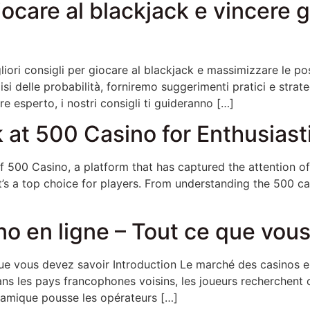
 giocare al blackjack e vincere
iori consigli per giocare al blackjack e massimizzare le possi
lisi delle probabilità, forniremo suggerimenti pratici e stra
e esperto, i nostri consigli ti guideranno […]
at 500 Casino for Enthusiast
d of 500 Casino, a platform that has captured the attention 
’s a top choice for players. From understanding the 500 ca
o en ligne – Tout ce que vous
ue vous devez savoir Introduction Le marché des casinos en
s les pays francophones voisins, les joueurs recherchent 
ynamique pousse les opérateurs […]