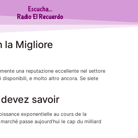
Escucha...
Radio El Recuerdo
 la Migliore
amente una reputazione eccellente nel settore
i disponibili, e molto altro ancora. Se siete
 devez savoir
oissance exponentielle au cours de la
 marché passe aujourd’hui le cap du milliard