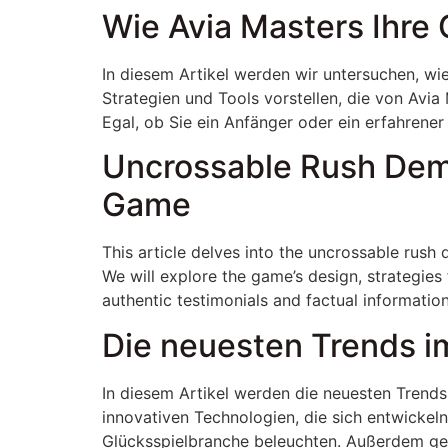
Wie Avia Masters Ihre 
In diesem Artikel werden wir untersuchen, wi
Strategien und Tools vorstellen, die von Avi
Egal, ob Sie ein Anfänger oder ein erfahrener
Uncrossable Rush Dem
Game
This article delves into the uncrossable rus
We will explore the game’s design, strategies 
authentic testimonials and factual information
Die neuesten Trends i
In diesem Artikel werden die neuesten Trends
innovativen Technologien, die sich entwicke
Glücksspielbranche beleuchten. Außerdem geb